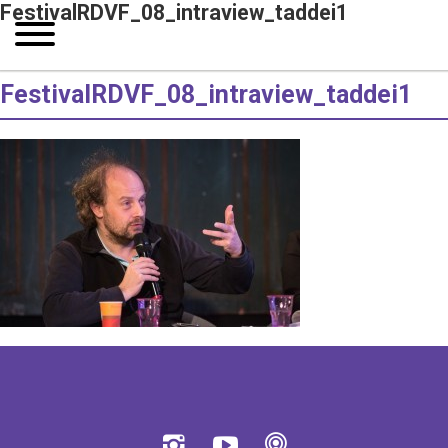
FestivalRDVF_08_intraview_taddei1
FestivalRDVF_08_intraview_taddei1