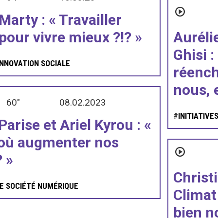
Marty : « Travailler
pour vivre mieux ?!? »
Auréli
Ghisi :
INNOVATION SOCIALE
réench
nous, e
60"
08.02.2023
#
INITIATIVE
arise et Ariel Kyrou : «
où augmenter nos
? »
Christi
E
SOCIÉTÉ NUMÉRIQUE
Climat
bien n