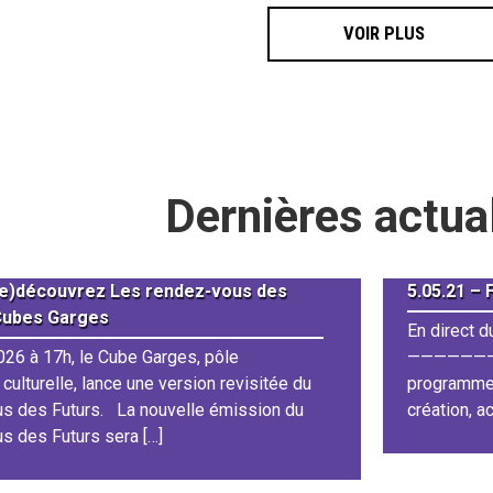
VOIR PLUS
Dernières actua
Re)découvrez Les rendez-vous des
5.05.21 –
Cubes Garges
En direct 
026 à 17h, le Cube Garges, pôle
—————————
 culturelle, lance une version revisitée du
programme 
s des Futurs. La nouvelle émission du
création, a
 des Futurs sera […]