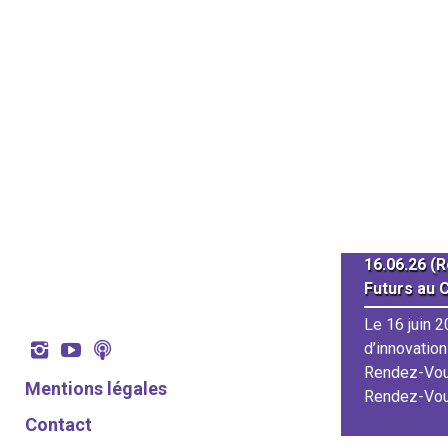
Restons connectés !
16.06.26 (
Futurs au 
ode particulière, il est plus que jamais
 partager le changement. C’est pourquoi,
Le 16 juin 2
finement pour lutter contre l’épidémie du
d’innovation
19, l’équipe des Rendez-vous […]
Rendez-Vou
Mentions légales
Rendez-Vous
Contact