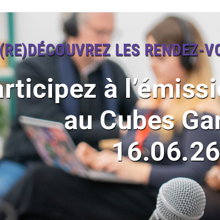
(RE)DÉCOUVREZ LES RENDEZ-V
rticipez à l’émiss
au Cubes Ga
16.06.2