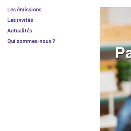
Les émissions
Les invités
US DES FUTURS
Actualités
Qui sommes-nous ?
on publique
Pa
rges