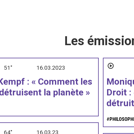
Les émissio
51"
16.03.2023
Kempf : « Comment les
Moniqu
détruisent la planète »
Droit :
détruit
#
PHILOSOPH
64"
16.03.23