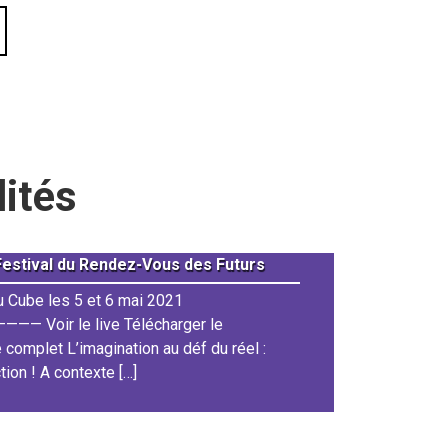
lités
 Festival du Rendez-Vous des Futurs
Covid-19 
du Cube les 5 et 6 mai 2021
En cette p
— Voir le live Télécharger le
essentiel 
complet L’imagination au déf du réel :
malgré le 
ction ! A contexte […]
virus Cov