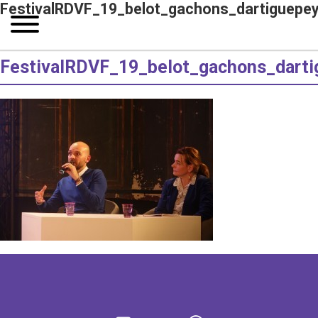
FestivalRDVF_19_belot_gachons_dartiguepe
FestivalRDVF_19_belot_gachons_darti