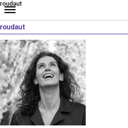
roudaut
roudaut