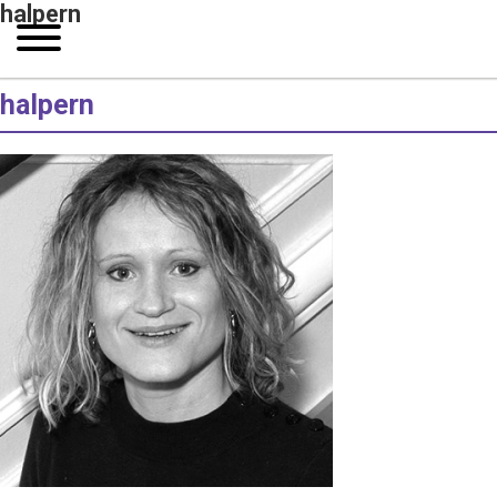
halpern
halpern