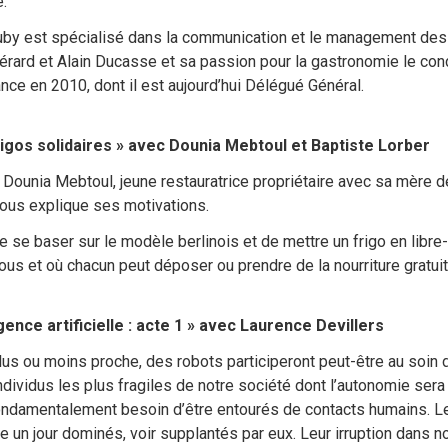
.
uby est spécialisé dans la communication et le management des s
rard et Alain Ducasse et sa passion pour la gastronomie le condu
ance en 2010, dont il est aujourd’hui Délégué Général.
rigos solidaires » avec Dounia Mebtoul et Baptiste Lorber
 Dounia Mebtoul, jeune restauratrice propriétaire avec sa mère de
 nous explique ses motivations.
de se baser sur le modèle berlinois et de mettre un frigo en lib
tous et où chacun peut déposer ou prendre de la nourriture gratuit
igence artificielle : acte 1 » avec Laurence Devillers
lus ou moins proche, des robots participeront peut-être au soin
dividus les plus fragiles de notre société dont l’autonomie ser
ondamentalement besoin d’être entourés de contacts humains. Les
re un jour dominés, voir supplantés par eux. Leur irruption dans n