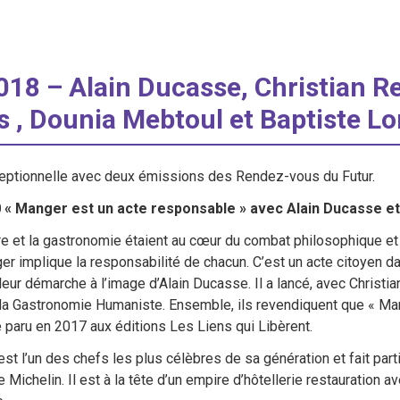
018 – Alain Ducasse, Christian 
rs , Dounia Mebtoul et Baptiste Lo
eptionnelle avec deux émissions des Rendez-vous du Futur.
 « Manger est un acte responsable » avec Alain Ducasse et
ture et la gastronomie étaient au cœur du combat philosophique et 
ger implique la responsabilité de chacun. C’est un acte citoyen
 leur démarche à l’image d’Alain Ducasse. Il a lancé, avec Christ
la Gastronomie Humaniste. Ensemble, ils revendiquent que « Mang
 paru en 2017 aux éditions Les Liens qui Libèrent.
st l’un des chefs les plus célèbres de sa génération et fait part
e Michelin. Il est à la tête d’un empire d’hôtellerie restauration