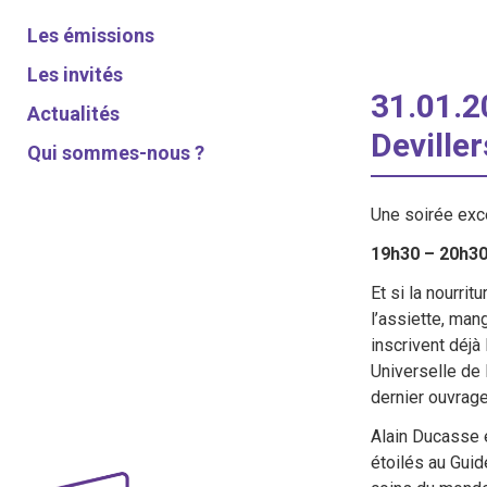
Les émissions
Les invités
31.01.2
Actualités
Deville
Qui sommes-nous ?
Une soirée exc
19h30 – 20h30
Et si la nourri
l’assiette, man
inscrivent déjà
Universelle de 
dernier ouvrage
Alain Ducasse e
étoilés au Guid