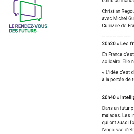
coins du monde
Christian Rego
avec Michel Gué
Culinaire de Fr
————————
20h20 « Les f
En France c’est
solidaire. Elle
« L’idée c’est 
à la portée de 
————————
20h40 « Intell
Dans un futur p
malades. Les in
qui ont aussi f
l’angoisse d’êt