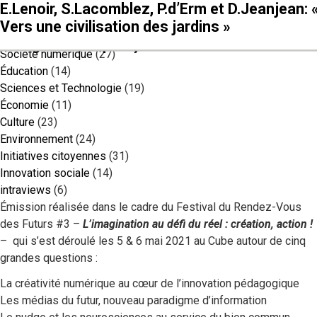
Filtre Thématique
Christelle Guiraud : « Des effondrements aux
Yacine Aït Kaci, Beb Deum, Sandrine Roudaut,
Eric Viennot, Yann Minh et Jean-Guy Escolivet 
Jean-Claude Heudin et Dominique Moulon : «
Sébastien Bohler, Benjamin Pichery et Jean-
Anne Rumin : « De la collapsologie à la
Pia Benguigui et Solène Eveillard: « Vers un
Arnaud Poissonnier et Yannick Roudaut «
Marc Dufumier : « Repenser l’économie à l’au
E.Lenoir, S.Lacomblez, P.d’Erm et D.Jeanjean: 
renaissances »
Ariel Kyrou : «L’imagination en question :
« Récits du monde hybride : entre jeu vidéo et
La créativité algorithmique »
Michel Besnier: « L’après Sapiens : Le cyborg
résilience : quel chemin ? »
post-militantisme écologique ? »
Nature : no future ? Pour une harmonie socio-
de l’écologie »
Vers une civilisation des jardins »
Philosophie
(17)
l’imaginaire, à quoi ça sert ?»
réalité fictive »
est-il l’avenir de l’humanité ? »
environnementale »
Société numérique
(27)
Éducation
(14)
Sciences et Technologie
(19)
Économie
(11)
Culture
(23)
Environnement
(24)
Initiatives citoyennes
(31)
Innovation sociale
(14)
intraviews
(6)
Émission réalisée dans le cadre du Festival du Rendez-Vous
des Futurs #3 –
L’imagination au défi du réel : création, action !
– qui s’est déroulé les 5 & 6 mai 2021 au Cube autour de cinq
grandes questions :
La créativité numérique au cœur de l’innovation pédagogique
Les médias du futur, nouveau paradigme d’information