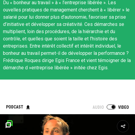
Du « bonheur au travail » à « l’entreprise libérée ». Les
ouvelles pratiques de management cherchent à « libérer » le
salarié pour lui donner plus d’autonomie, favoriser sa prise
d’initiative et développer sa créativité. Ces démarches se
multiplient, loin des procédures, de la hiérarchie et du
contrôle, et quelles que soient la taille et l’histoire des
entreprises. Entre intérêt collectif et intérêt individuel, le
bonheur au travail permet-il de développer la performance ?
Frédrique Roques dirige Egis France et vient témoigner de la
démarche d »entreprise libérée » initée chez Egis.
PODCAST
AUDIO
VIDEO