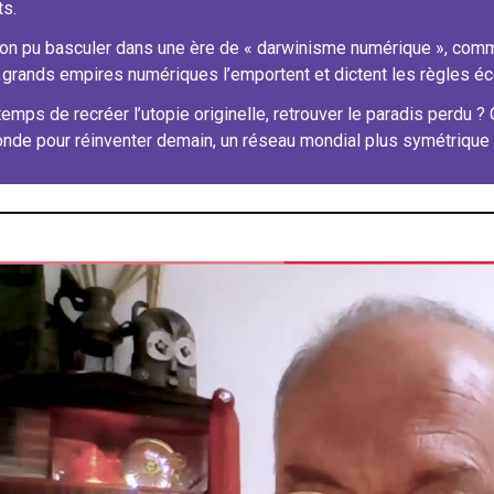
ts.
n pu basculer dans une ère de « darwinisme numérique », comme 
grands empires numériques l’emportent et dictent les règles éc
temps de recréer l’utopie originelle, retrouver le paradis perdu ?
nde pour réinventer demain, un réseau mondial plus symétrique e