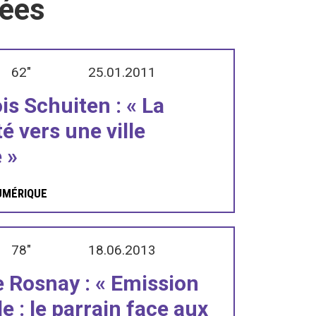
iées
62"
25.01.2011
is Schuiten : « La
é vers une ville
 »
UMÉRIQUE
78"
18.06.2013
e Rosnay : « Emission
e : le parrain face aux