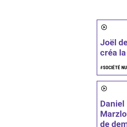
Joël d
créa la
#
SOCIÉTÉ N
Daniel
Marzlof
de dem