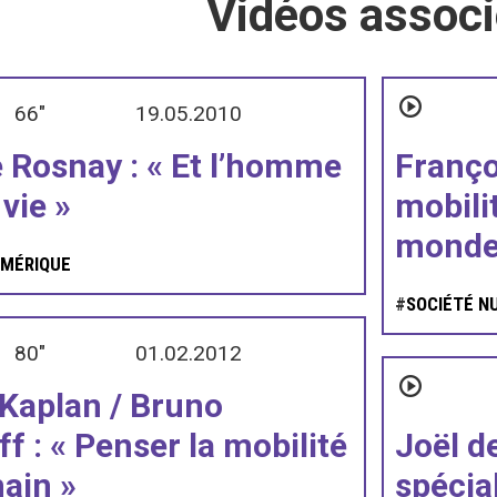
Vidéos assoc
66"
19.05.2010
e Rosnay : « Et l’homme
Franço
 vie »
mobilit
monde
UMÉRIQUE
#
SOCIÉTÉ N
80"
01.02.2012
 Kaplan / Bruno
f : « Penser la mobilité
Joël d
ain »
spécial