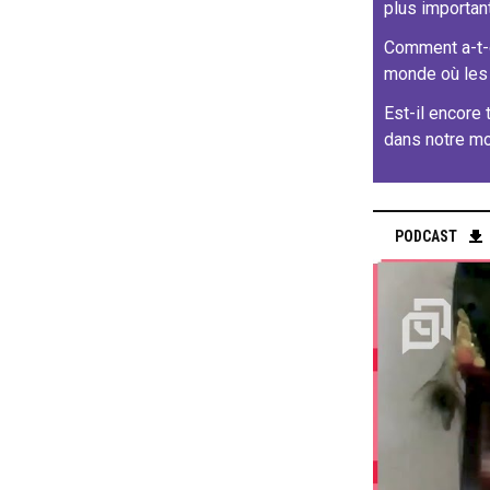
plus importan
Comment a-t-o
monde où les 
Est-il encore 
dans notre mo
PODCAST