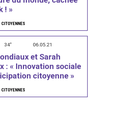
 ! »
S CITOYENNES
34"
06.05.21
londiaux et Sarah
x : « Innovation sociale
ticipation citoyenne »
S CITOYENNES