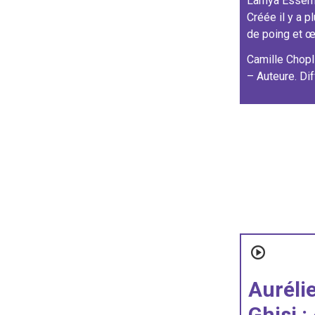
Lamya Essemla
Créée il y a 
de poing et œ
Camille Chopl
– Auteure. Di
Auréli
Ghisi :