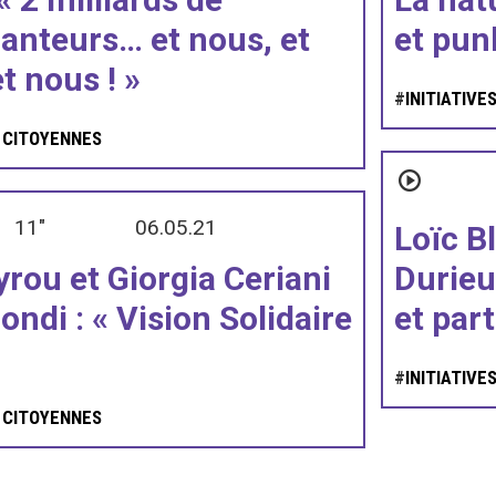
anteurs… et nous, et
et punk
t nous ! »
#
INITIATIVE
S CITOYENNES
11"
06.05.21
Loïc B
yrou et Giorgia Ceriani
Durieu
ndi : « Vision Solidaire
et par
#
INITIATIVE
S CITOYENNES