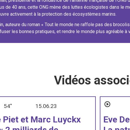
li, présidente et la fondatrice de l’antenne française de l’ON
plus de 40 ans, cette ONG mène des luttes écologistes dans le mo
uvre activement à la protection des écosystèmes marins.
in, auteure du roman « Tout le monde ne raffole pas des brocolis 
ffuser les bonnes pratiques, et rendre le monde plus agréable à 
Vidéos assoc
54"
15.06.23
e Piet et Marc Luyckx
Eve De
 « 2 milliards de
La nat