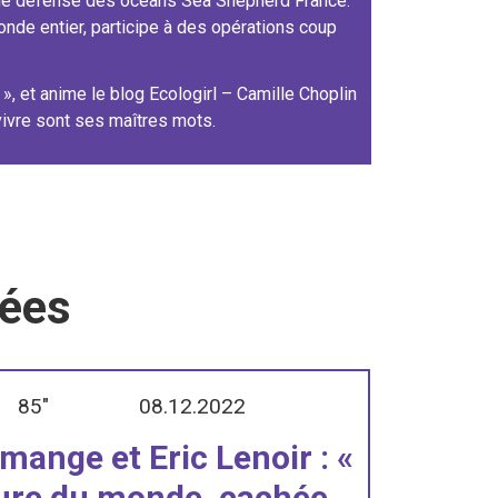
G de défense des océans Sea Shepherd France.
nde entier, participe à des opérations coup
», et anime le blog Ecologirl – Camille Choplin
vivre sont ses maîtres mots.
iées
85"
08.12.2022
mange et Eric Lenoir : «
ure du monde, cachée