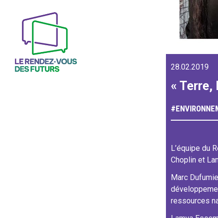
28.02.2019
« Terre, 
#
ENVIRONNE
L’équipe du R
Choplin et La
Marc Dufumier
développement
ressources na