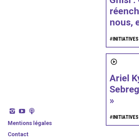
réench
nous, e
#
INITIATIVE
Ariel K
Sebrego
»
#
INITIATIVE
Mentions légales
Contact