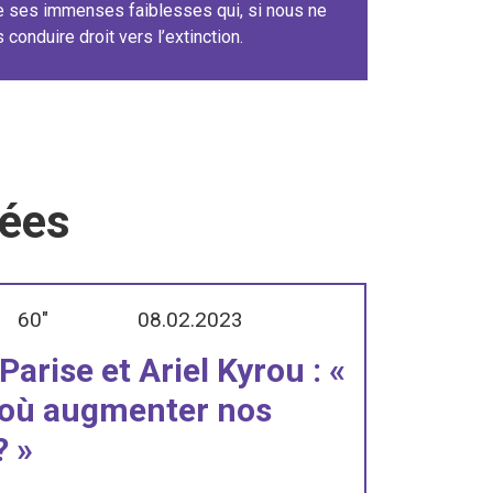
de ses immenses faiblesses qui, si nous ne
onduire droit vers l’extinction.
iées
60"
08.02.2023
arise et Ariel Kyrou : «
’où augmenter nos
? »