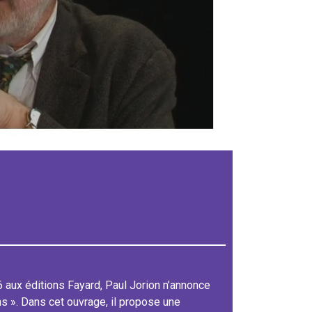
6 aux éditions Fayard, Paul Jorion n’annonce
ns ». Dans cet ouvrage, il propose une