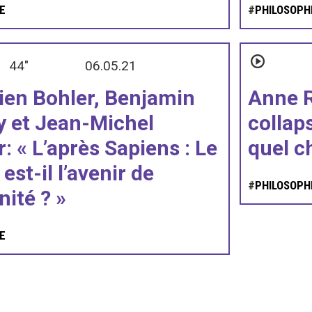
E
#
PHILOSOPH
44"
06.05.21
ien Bohler, Benjamin
Anne R
y et Jean-Michel
collaps
: « L’après Sapiens : Le
quel c
est-il l’avenir de
#
PHILOSOPH
nité ? »
E