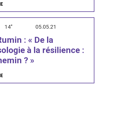
IE
14"
05.05.21
umin : « De la
ologie à la résilience :
hemin ? »
IE