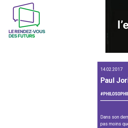
14.02.2017
Paul Jori
#
PHILOSOPHI
Dans son derni
pas moins que