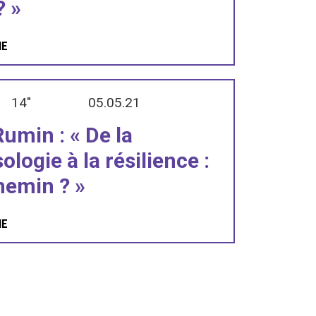
? »
IE
14"
05.05.21
umin : « De la
ologie à la résilience :
hemin ? »
IE