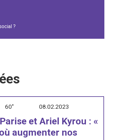
ocial ?
iées
60"
08.02.2023
arise et Ariel Kyrou : «
’où augmenter nos