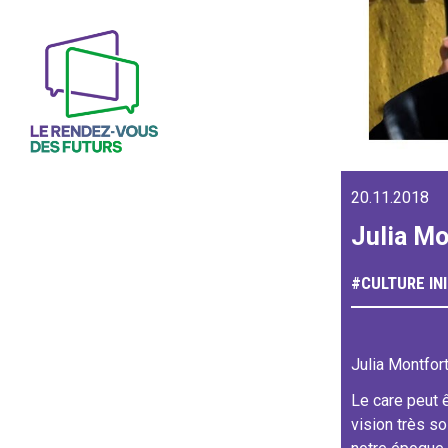
20.11.2018
Julia Mo
#
CULTURE
IN
Julia Montfor
Le care peut 
vision très so