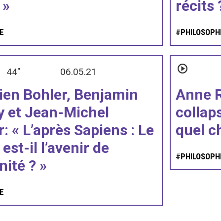
 »
récits 
E
#
PHILOSOPH
44"
06.05.21
ien Bohler, Benjamin
Anne R
y et Jean-Michel
collaps
: « L’après Sapiens : Le
quel c
est-il l’avenir de
#
PHILOSOPH
nité ? »
E