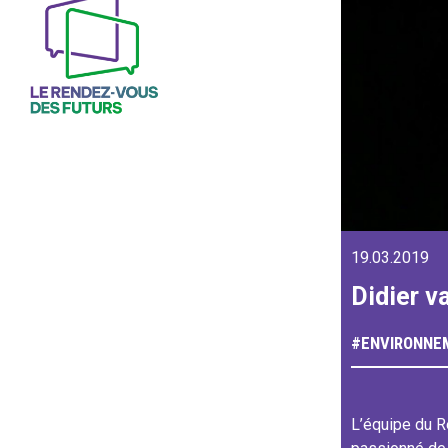
19.03.2019
Didier v
#
ENVIRONNE
L’équipe du R