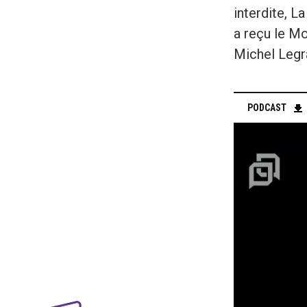
interdite, L
a reçu le M
Michel Legra
PODCAST