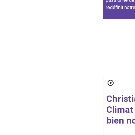
passionné de 
redéfinit not
Christi
Climat 
bien n