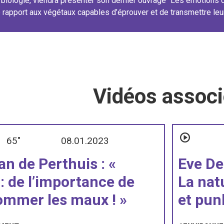
biologie, viendra présenter son dernier ouvrage “Les émotions c
re rapport aux végétaux capables d’éprouver et de transmettre le
Vidéos assoc
65"
08.01.2023
an de Perthuis : «
Eve De
: de l’importance de
La nat
ommer les maux ! »
et punk