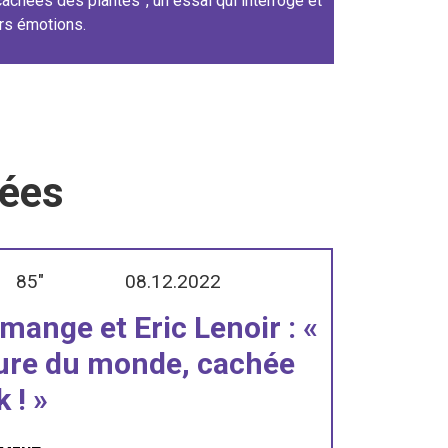
achées des plantes”, un essai qui interroge et
urs émotions.
iées
85"
08.12.2022
mange et Eric Lenoir : «
ure du monde, cachée
 ! »