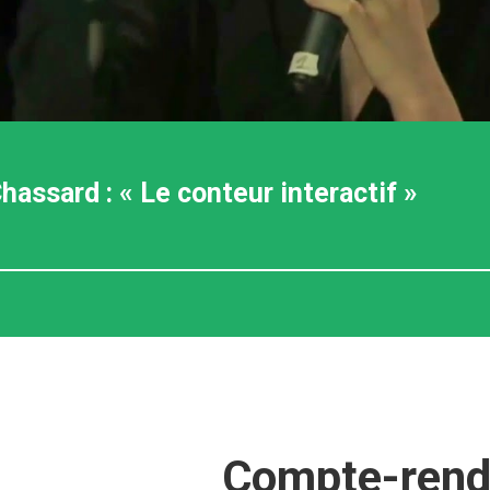
hassard : « Le conteur interactif »
Compte-ren