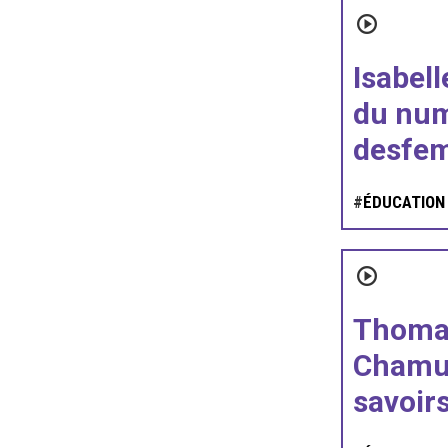
Isabell
du num
desfem
#
ÉDUCATION
Thomas
Chamus
savoirs