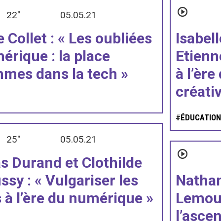
22"
05.05.21
e Collet : « Les oubliées
Isabel
érique : la place
Etienn
mes dans la tech »
à l’ère
créati
#
ÉDUCATIO
25"
05.05.21
 Durand et Clothilde
sy : « Vulgariser les
Nathan
 à l’ère du numérique »
Lemoue
l’asce