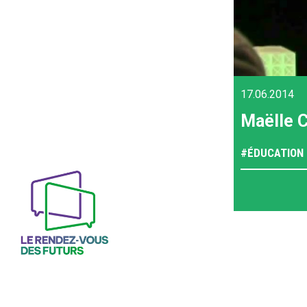
17.06.2014
Maëlle C
#
ÉDUCATION