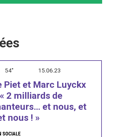
iées
54"
15.06.23
e Piet et Marc Luyckx
 « 2 milliards de
anteurs… et nous, et
t nous ! »
N SOCIALE