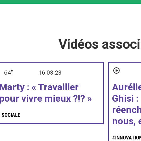
Vidéos assoc
64"
16.03.23
Marty : « Travailler
Auréli
pour vivre mieux ?!? »
Ghisi :
réench
 SOCIALE
nous, e
#
INNOVATIO