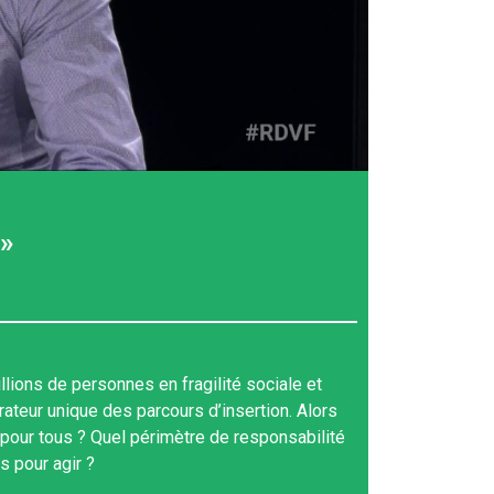
 »
llions de personnes en fragilité sociale et
rateur unique des parcours d’insertion. Alors
pour tous ? Quel périmètre de responsabilité
s pour agir ?