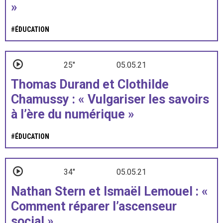
»
#
ÉDUCATION
25"
05.05.21
Thomas Durand et Clothilde
Chamussy : « Vulgariser les savoirs
à l’ère du numérique »
#
ÉDUCATION
34"
05.05.21
Nathan Stern et Ismaël Lemouel : «
Comment réparer l’ascenseur
social »