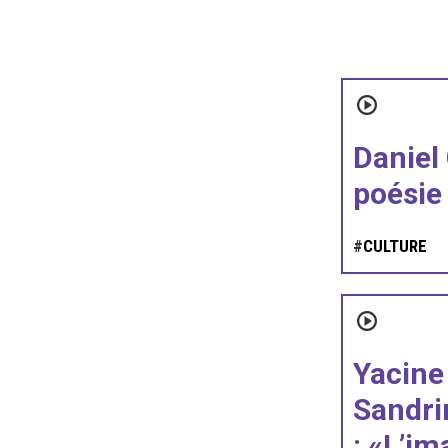
Daniel 
poésie 
#
CULTURE
Yacine
Sandri
: «L’im