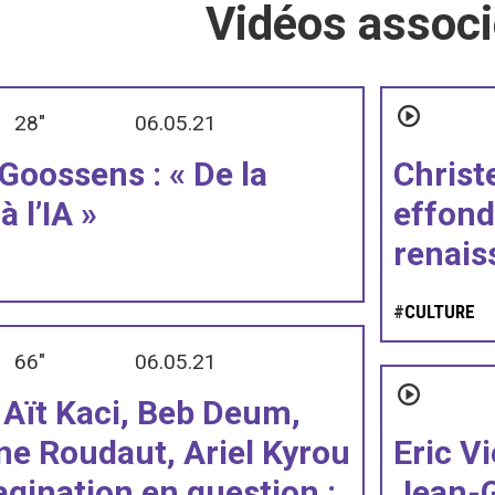
Vidéos assoc
28"
06.05.21
Goossens : « De la
Christ
à l’IA »
effon
renais
#
CULTURE
66"
06.05.21
 Aït Kaci, Beb Deum,
ne Roudaut, Ariel Kyrou
Eric V
agination en question :
Jean-G