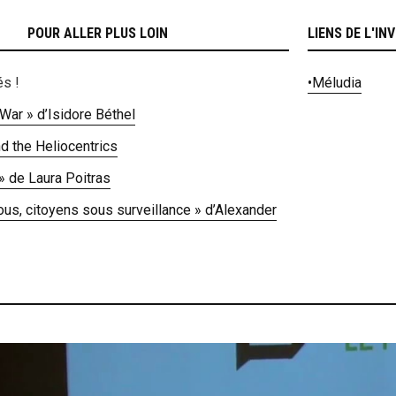
POUR ALLER PLUS LOIN
LIENS DE L'INV
és !
•
Méludia
 War » d’Isidore Béthel
nd the Heliocentrics
 » de Laura Poitras
vous, citoyens sous surveillance » d’Alexander