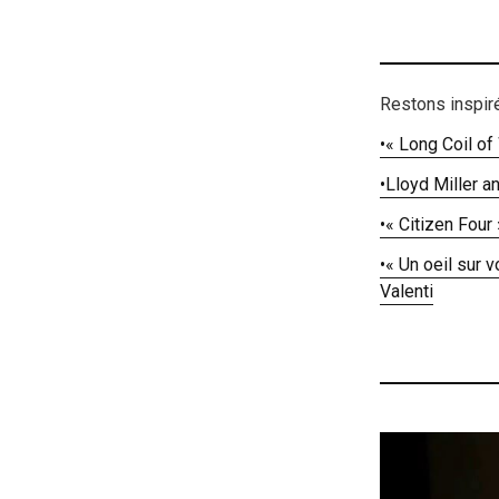
Restons inspir
•
« Long Coil of
•
Lloyd Miller a
•
« Citizen Four
•
« Un oeil sur 
Valenti