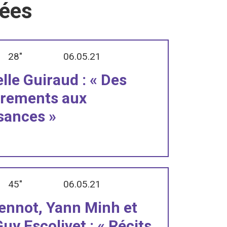
iées
28"
06.05.21
elle Guiraud : « Des
drements aux
sances »
45"
06.05.21
iennot, Yann Minh et
uy Escolivet : « Récits