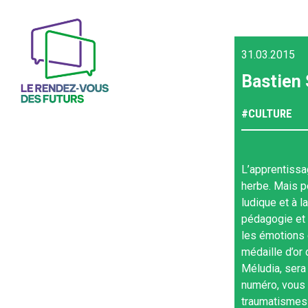
31.03.2015
Bastien 
#
CULTURE
L’apprentissag
herbe. Mais p
ludique et à l
pédagogie et 
les émotions 
médaille d’or
Méludia, sera
numéro, vous 
traumatismes 