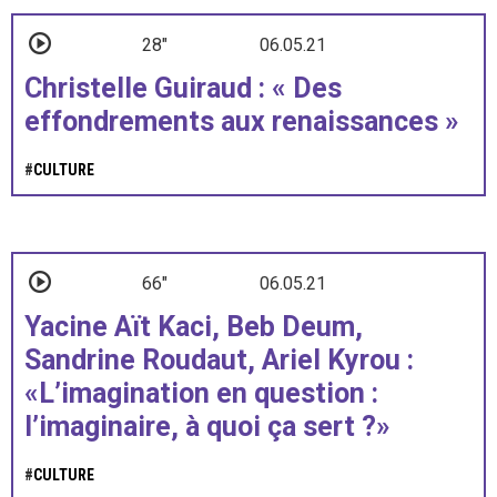
28"
06.05.21
Christelle Guiraud : « Des
effondrements aux renaissances »
#
CULTURE
66"
06.05.21
Yacine Aït Kaci, Beb Deum,
Sandrine Roudaut, Ariel Kyrou :
«L’imagination en question :
l’imaginaire, à quoi ça sert ?»
#
CULTURE